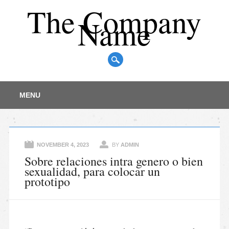
The Company
Name
Main menu
Skip
MENU
to
content
NOVEMBER 4, 2023
BY
ADMIN
Sobre relaciones intra genero o bien
sexualidad, para colocar un
prototipo