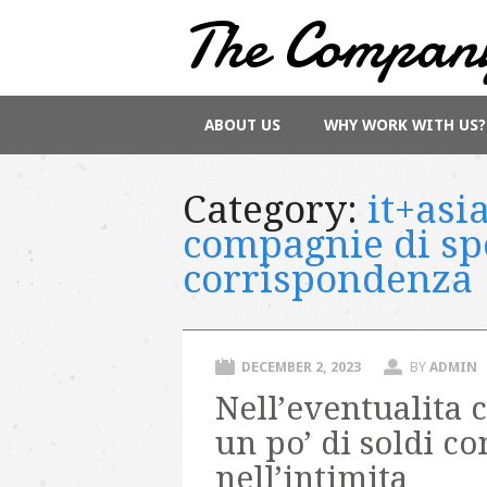
The Compan
Main menu
Skip
ABOUT US
WHY WORK WITH US?
to
content
Category:
it+asi
compagnie di sp
corrispondenza
DECEMBER 2, 2023
BY
ADMIN
Nell’eventualita c
un po’ di soldi c
nell’intimita