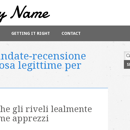
y Name
GETTING IT RIGHT
CONTACT
andate-recensione
Sea
for:
osa legittime per
he gli riveli lealmente
ome apprezzi