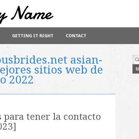
y Name
GETTING IT RIGHT
CONTACT
usbrides.net asian-
Sea
for:
jores sitios web de
eo 2022
para tener la contacto
023]