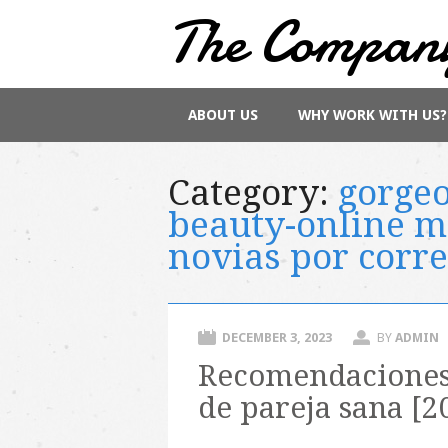
The Compan
Main menu
Skip
ABOUT US
WHY WORK WITH US?
to
content
Category:
gorgeo
beauty-online me
novias por corr
DECEMBER 3, 2023
BY
ADMIN
Recomendaciones 
de pareja sana [2