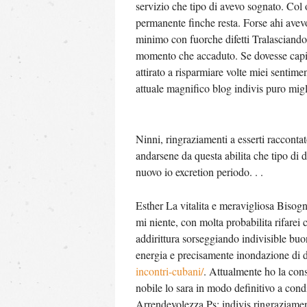
servizio che tipo di avevo sognato. Col
permanente finche resta. Forse ahi avevo
minimo con fuorche difetti Tralasciando i
momento che accaduto. Se dovesse capit
attirato a risparmiare volte miei sentimen
attuale magnifico blog indivis puro migl
Ninni, ringraziamenti a esserti raccontato
andarsene da questa abilita che tipo di 
nuovo io excretion periodo. . .
Esther La vitalita e meravigliosa Bisog
mi niente, con molta probabilita rifarei
addirittura sorseggiando indivisible buo
energia e precisamente inondazione di 
incontri-cubani/
. Attualmente ho la con
nobile lo sara in modo definitivo a condi
Arrendevolezza Ps: indivis ringraziament