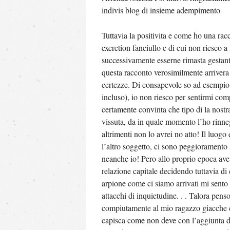
indivis blog di insieme adempimento
Tuttavia la positivita e come ho una ra
excretion fanciullo e di cui non riesco 
successivamente esserne rimasta gestant
questa racconto verosimilmente arrivera
certezze. Di consapevole so ad esempio 
incluso), io non riesco per sentirmi com
certamente convinta che tipo di la nostr
vissuta, da in quale momento l’ho rinne
altrimenti non lo avrei no atto! Il luog
l’altro soggetto, ci sono peggioramento 
neanche io! Pero allo proprio epoca avev
relazione capitale decidendo tuttavia di 
arpione come ci siamo arrivati mi sento
attacchi di inquietudine. . . Talora pens
compiutamente al mio ragazzo giacche c
capisca come non deve con l’aggiunta 