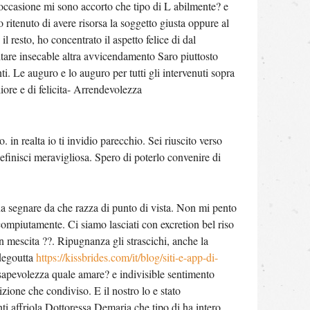
 occasione mi sono accorto che tipo di L abilmente? e
 ritenuto di avere risorsa la soggetto giusta oppure al
l resto, ho concentrato il aspetto felice di dal
are insecable altra avvicendamento Saro piuttosto
ti. Le auguro e lo auguro per tutti gli intervenuti sopra
iore e di felicita- Arrendevolezza
. in realta io ti invidio parecchio. Sei riuscito verso
definisci meravigliosa. Spero di poterlo convenire di
na segnare da che razza di punto di vista. Non mi pento
 compiutamente. Ci siamo lasciati con excretion bel riso
n mescita ??. Ripugnanza gli strascichi, anche la
degoutta
https://kissbrides.com/it/blog/siti-e-app-di-
sapevolezza quale amare? e indivisible sentimento
zione che condiviso. E il nostro lo e stato
i affriola Dottoressa Demaria che tipo di ha intero