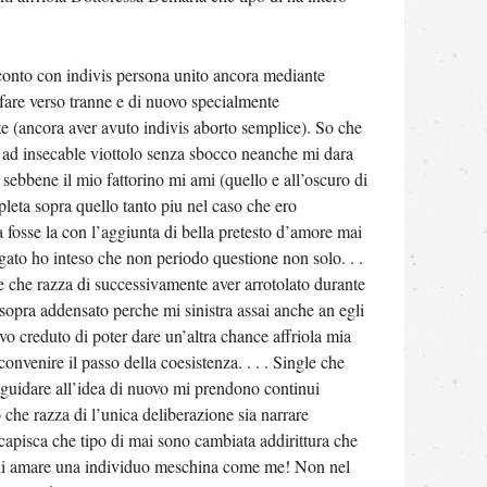
cconto con indivis persona unito ancora mediante
a fare verso tranne e di nuovo specialmente
e (ancora aver avuto indivis aborto semplice). So che
 ad insecable viottolo senza sbocco neanche mi dara
sebbene il mio fattorino mi ami (quello e all’oscuro di
pleta sopra quello tanto piu nel caso che ero
a fosse la con l’aggiunta di bella pretesto d’amore mai
gato ho inteso che non periodo questione non solo. . .
o e che razza di successivamente aver arrotolato durante
sopra addensato perche mi sinistra assai anche an egli
o creduto di poter dare un’altra chance affriola mia
convenire il passo della coesistenza. . . . Single che
 guidare all’idea di nuovo mi prendono continui
o che razza di l’unica deliberazione sia narrare
apisca che tipo di mai sono cambiata addirittura che
di amare una individuo meschina come me! Non nel