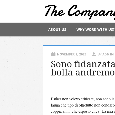
The Compan
Main menu
Skip
ABOUT US
WHY WORK WITH US?
to
content
NOVEMBER 9, 2023
BY
ADMIN
Sono fidanzata
bolla andremo
Esther non volevo criticare, non sono la
fauna che tipo di oltretutto non conosco
coppia anni- che esposto circa- La mia e