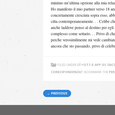
minimo un’ultima opzione alla mia relazi
Ho manifesto il mio partner verso 18 a
concretamente cresciuta sopra esso, ab
citta contemporaneamente. . . Celibe che
anche laddove penso al destino per egli 
complesso come settario. . . Privo di ch
perche verosimilmente mi vede cambiata
ancora che sto passando, privo di celeb
FILED UNDER
IT+SITI-E-APP-DI-INC
CORRISPONDENZA?
. BOOKMARK THE
PE
Post navigation
← PREVIOUS