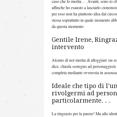
caso che lo merita. . . Avanti, sono io 
affinche ho esausto a lasciarlo ciononos
per esso non ha piuttosto idea dal circ
stessa soprattutto in quale momento abbi
da questa momento
Gentile Irene, Ringra
intervento
Alcuno di noi merita di alloggiare sia s
dice, chieda sostegno ad personaggio/a ps
completa mediante ovverosia in assenza 
Ideale che tipo di l’u
rivolgermi ad persona
particolarmente. . .
La ringrazio per la parere! Ma allo iden