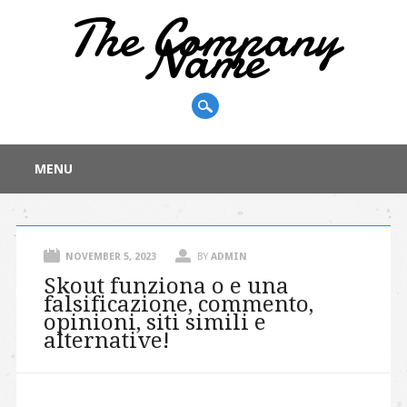
The Company
Name
Main menu
Skip
MENU
to
content
NOVEMBER 5, 2023
BY
ADMIN
Skout funziona o e una
falsificazione, commento,
opinioni, siti simili e
alternative!