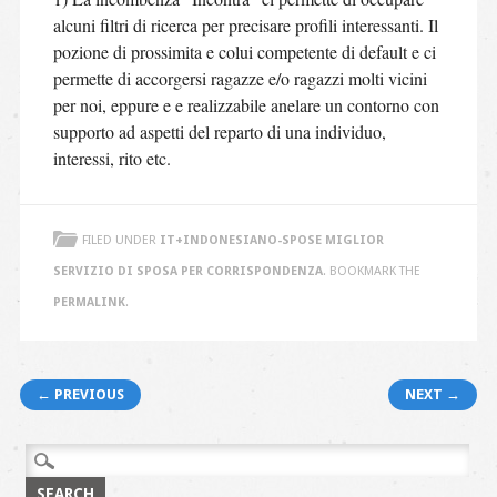
alcuni filtri di ricerca per precisare profili interessanti. Il
pozione di prossimita e colui competente di default e ci
permette di accorgersi ragazze e/o ragazzi molti vicini
per noi, eppure e e realizzabile anelare un contorno con
supporto ad aspetti del reparto di una individuo,
interessi, rito etc.
FILED UNDER
IT+INDONESIANO-SPOSE MIGLIOR
SERVIZIO DI SPOSA PER CORRISPONDENZA
. BOOKMARK THE
PERMALINK
.
Post navigation
← PREVIOUS
NEXT →
Search
for: