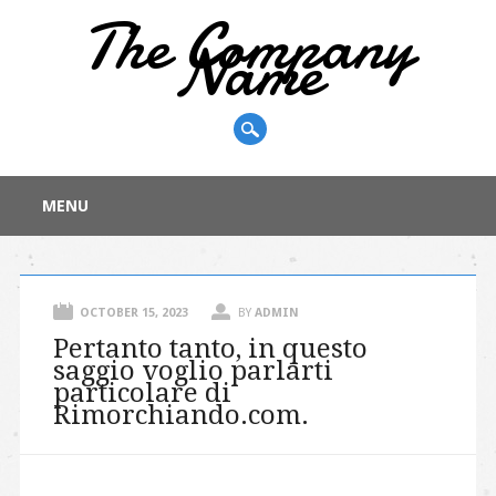
The Company
Name
Main menu
Skip
MENU
to
content
OCTOBER 15, 2023
BY
ADMIN
Pertanto tanto, in questo
saggio voglio parlarti
particolare di
Rimorchiando.com.